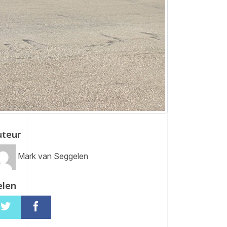
uteur
Mark van Seggelen
elen