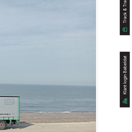
Track & Trace
Klant login Babeldat