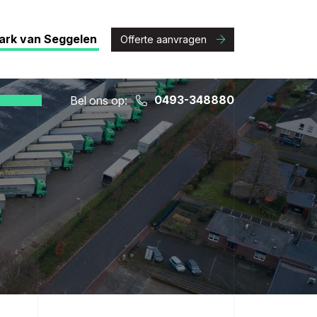
ark van Seggelen
Offerte aanvragen
0493-348880
Bel ons op: