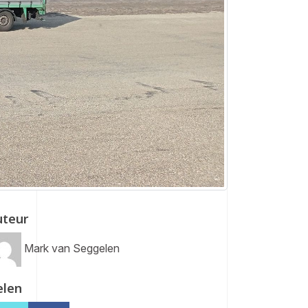
uteur
Mark van Seggelen
elen