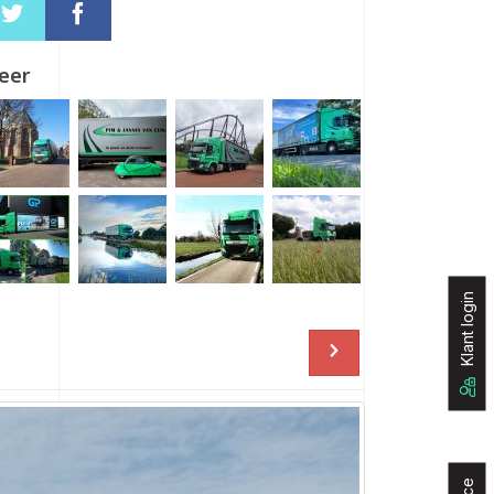
eer
Klant login