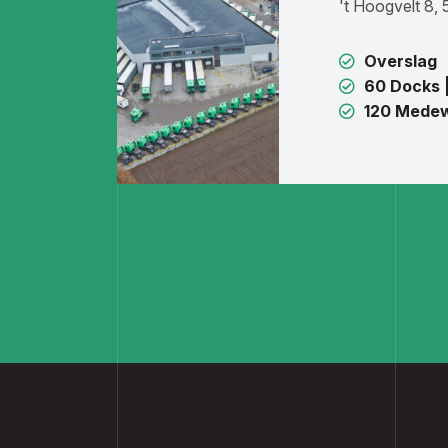
't Hoogvelt 8,
Overslag
60 Docks 
120 Mede