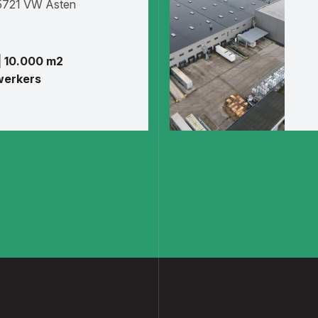
 5721 VW Asten
| 10.000 m2
werkers