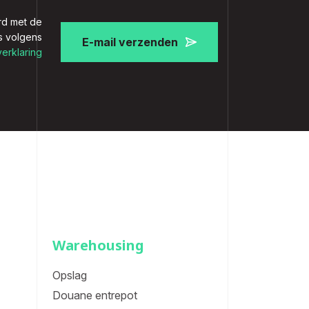
rd met de
s volgens
E-mail verzenden
verklaring
Warehousing
Opslag
Douane entrepot