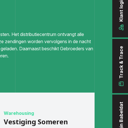
Klant login
sten. Het distributiecentrum ontvangt alle
eze zendingen worden vervolgens in de nacht
 geladen. Daarnaast beschikt Gebroeders van
Track & Trace
ren.
Klant login Babeldat
Warehousing
Vestiging Someren