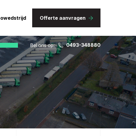
towedstrijd
Offerte aanvragen
0493-348880
Bel ons op: